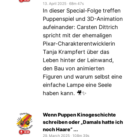
13. April 2025
‧
68m 47s
In dieser Special-Folge treffen
Puppenspiel und 3D-Animation
aufeinander: Carsten Dittrich
spricht mit der ehemaligen
Pixar-Charakterentwicklerin
Tanja Krampfert über das
Leben hinter der Leinwand,
den Bau von animierten
Figuren und warum selbst eine
einfache Lampe eine Seele
haben kann. 🎥✨
Wenn Puppen Kinogeschichte
schreiben oder „Damals hatte ich
noch Haare“ ...
29. March 2025
‧
108m 39s